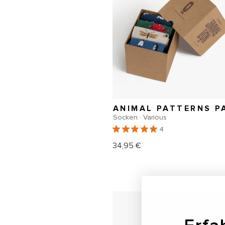
Socken · Various
4
34,95 €
Normaler
Erfa
Preis
Abonniere unser
Neuigkeiten u
Email