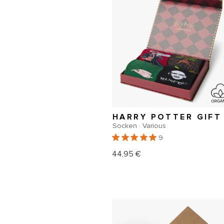
Socken · Various
9
44,95 €
Normaler
Preis