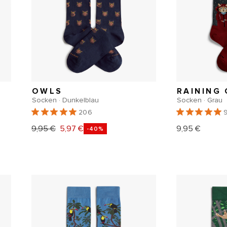
OWLS
RAINING
Socken · Dunkelblau
Socken · Grau
206
9,95 €
5,97 €
9,95 €
Normaler
Verkaufspreis
Normal
-40%
Preis
Preis