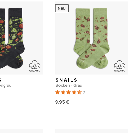
NEU
S
SNAILS
engrau
Socken · Grau
6
7
9,95 €
er
Normaler
Preis