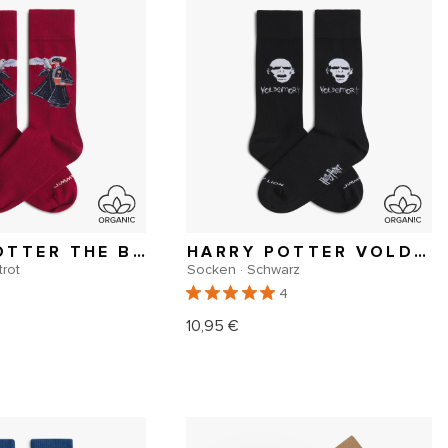
HARRY POTTER THE BOY WHO LIVED SOCKS
HARRY POTTER VOLDEMORT SOCKS
trot
Socken · Schwarz
8
4
10,95 €
er
Normaler
Preis