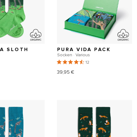
DA SLOTH
PURA VIDA PACK
Socken · Various
5
12
39,95 €
er
Normaler
Preis