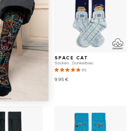
SPACE CAT
Socken · Dunkelblau
478
65
9,95 €
er
Normaler
Preis