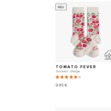
NEU
TOMATO FEVER
Socken · Beige
6
9,95 €
Normaler
Preis