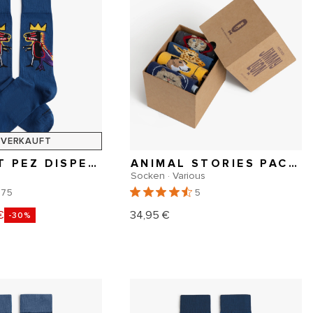
VERKAUFT
BASQUIAT PEZ DISPENSER
ANIMAL STORIES PACK 4 PAARE
Socken · Various
375
5
€
34,95 €
er
fspreis
Normaler
-30%
Preis