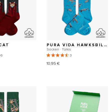
 CAT
PURA VIDA HAWKSBILL TURTLE
Socken · Türkis
96
3
10,95 €
er
Normaler
Preis