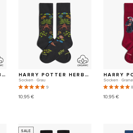
HARRY POTTER DOBBY SOCKS
HARRY POTTER HERBOLOGY SOCKS
Socken · Grau
Socken · Grana
9
10,95 €
10,95 €
Normaler
Normal
Preis
Preis
SALE