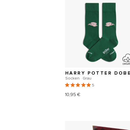
Socken · Grau
5
10,95 €
Normaler
Preis