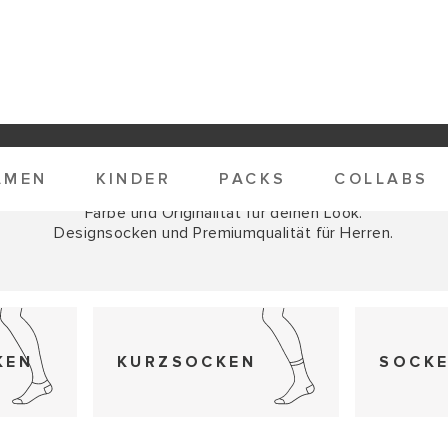
🔥 JIMMY LION FAMILY -
BEKOMME EXKLUSIVE RABATTE
🔥
AMEN
KINDER
PACKS
COLLABS
HERRENSOCKEN
Farbe und Originalität für deinen Look.
Designsocken und Premiumqualität für Herren.
KEN
KURZSOCKEN
SOCK