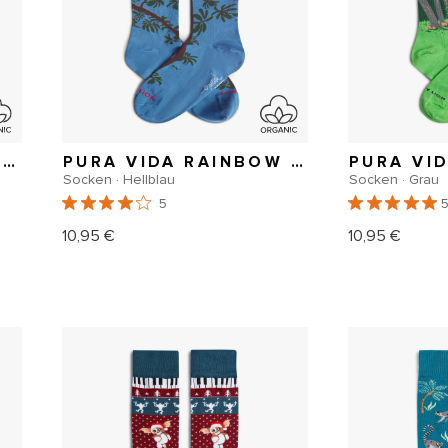
PURA VIDA RED-EYED TREE FROG
PURA VIDA RAINBOW TOUCAN
PURA VI
Socken · Hellblau
Socken · Grau
5
10,95 €
10,95 €
Normaler
Normal
Preis
Preis