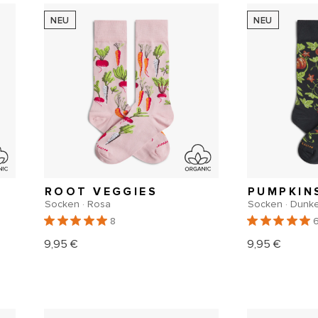
NEU
NEU
ROOT VEGGIES
PUMPKIN
Socken · Rosa
Socken · Dunk
8
9,95 €
9,95 €
Normaler
Normal
Preis
Preis