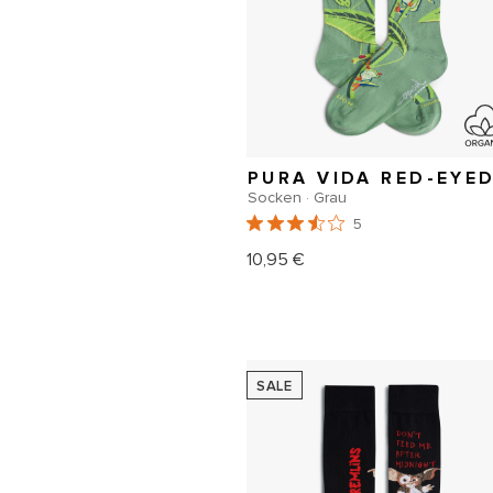
Socken · Grau
5
10,95 €
Normaler
Preis
SALE