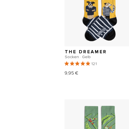
THE DREAMER
Socken · Gelb
121
9,95 €
Normaler
Preis