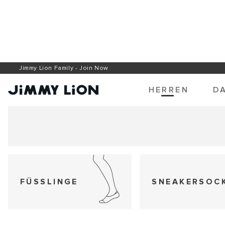
Direkt
zum
Jimmy Lion Family - Join Now
Versand 1-3 Tage. Kostenloser ab 60€
Inhalt
HERREN
D
FÜSSLINGE
SNEAKERSOC