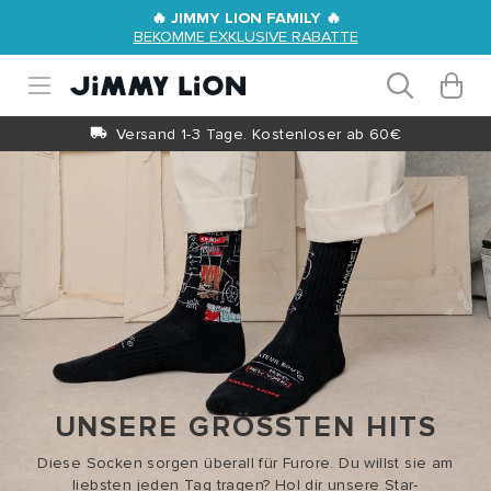
Ir
🔥 JIMMY LION FAMILY 🔥
directamente
BEKOMME EXKLUSIVE RABATTE
al contenido
Carrit
0
artículos
Versand 1-3 Tage. Kostenloser ab 60€
UNSERE GRÖSSTEN HITS
Diese Socken sorgen überall für Furore. Du willst sie am
liebsten jeden Tag tragen? Hol dir unsere Star-