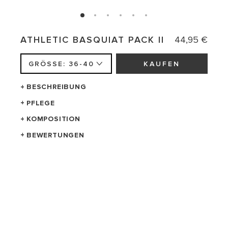
N
ATHLETIC BASQUIAT PACK II
44,95 €
O
R
GRÖSSE: 36-40
KAUFEN
M
A
BESCHREIBUNG
L
PFLEGE
E
KOMPOSITION
R
P
BEWERTUNGEN
R
E
Privacy Policy
Cookies Policy
Bestellung stornieren
I
© 2023 Jimmy Lion
S