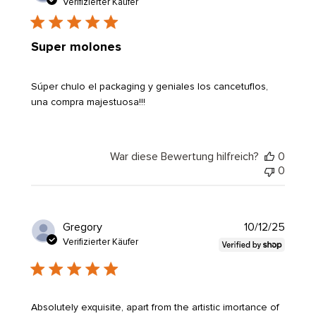
Verifizierter Käufer
Super molones
Súper chulo el packaging y geniales los cancetuflos,
una compra majestuosa!!!
War diese Bewertung hilfreich?
0
0
Veröf
Gregory
10/12/25
Verifizierter Käufer
Absolutely exquisite, apart from the artistic imortance of