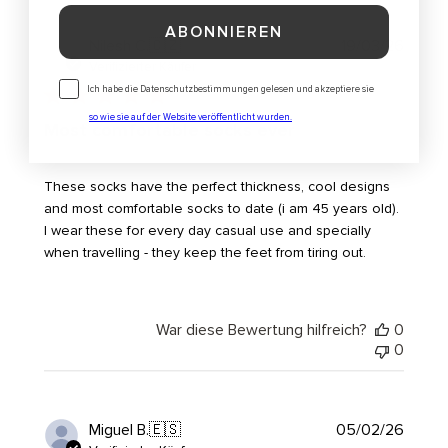
ABONNIEREN
Veröf
Nilesh C.
🇨🇿
19/03/26
Verifizierter Käufer
Consentimiento
Ich habe die Datenschutzbestimmungen gelesen und akzeptiere sie
so wie sie auf der Website veröffentlicht wurden.
Most comfortable socks ever
These socks have the perfect thickness, cool designs
and most comfortable socks to date (i am 45 years old).
I wear these for every day casual use and specially
when travelling - they keep the feet from tiring out.
War diese Bewertung hilfreich?
0
0
Veröf
Miguel B.
🇪🇸
05/02/26