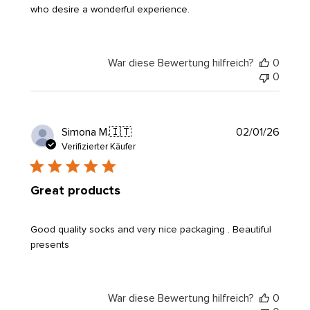
who desire a wonderful experience.
War diese Bewertung hilfreich?
0
0
Veröf
Simona M.
🇮🇹
02/01/26
Verifizierter Käufer
Great products
Good quality socks and very nice packaging . Beautiful
presents
War diese Bewertung hilfreich?
0